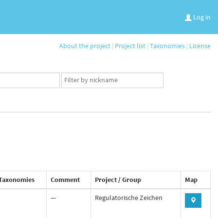
Log in
About the project
|
Project list
|
Taxonomies
|
License
App
user
set
Taxonomies
Comment
Project / Group
Map
—
Regulatorische Zeichen