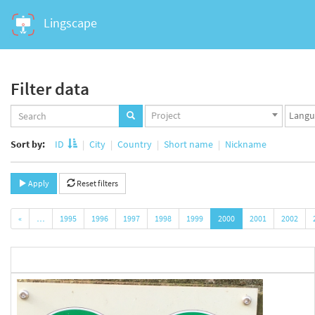
Lingscape
Filter data
Projects
Langua
Project
set
set
Sort by:
ID
City
Country
Short name
Nickname
Apply
Reset filters
«
…
1995
1996
1997
1998
1999
2000
2001
2002