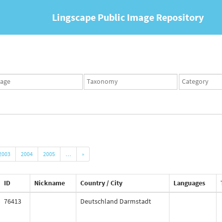
Lingscape Public Image Repository
ges
Taxonomy
Taxonomy
set
term
set
2003
2004
2005
…
»
ID
Nickname
Country / City
Languages
76413
Deutschland Darmstadt