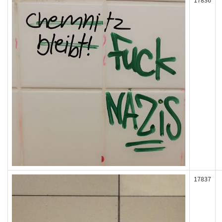
17836
17837