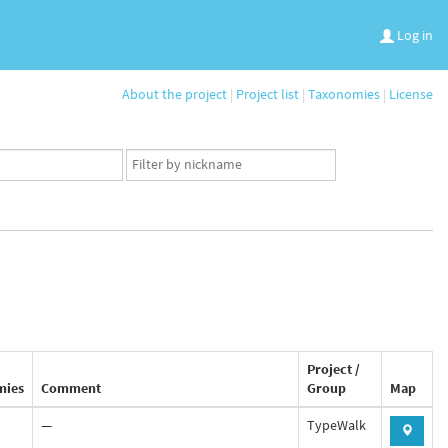
Log in
About the project
|
Project list
|
Taxonomies
|
License
App
user
set
Project /
mies
Comment
Group
Map
—
TypeWalk