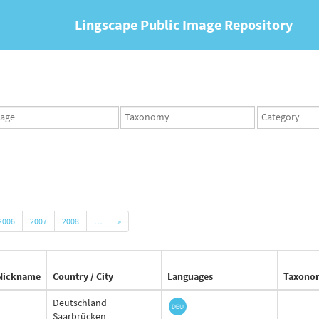
Lingscape Public Image Repository
ges
Taxonomy
Taxonomy
set
term
set
2006
2007
2008
…
»
Nickname
Country / City
Languages
Taxono
Deutschland
Saarbrücken