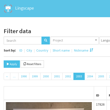
Lingscape
Filter data
Projects
Langua
Project
set
set
Sort by:
ID
City
Country
Short name
Nickname
Apply
Reset filters
«
…
1998
1999
2000
2001
2002
2003
2004
2005
ID
17826