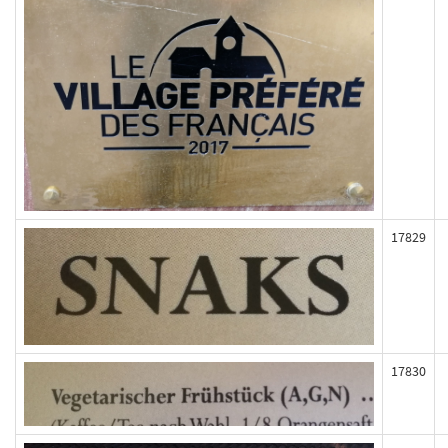
17829
17830