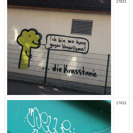
17831
17832