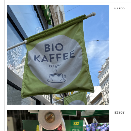
82766
82767