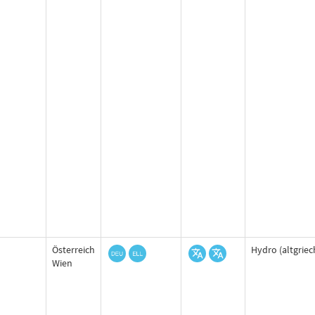
Österreich
Hydro (altgriec
Wien