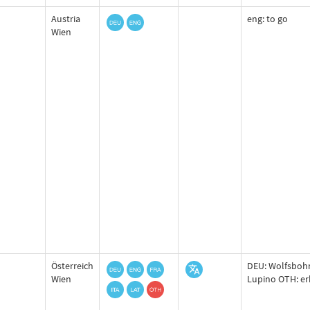
Austria
eng: to go
Wien
Österreich
DEU: Wolfsbohn
Wien
Lupino OTH: er