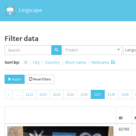
Lingscape
Filter data
Projects
Langua
Project
set
set
Sort by:
ID
City
Country
Short name
Nickname
Apply
Reset filters
«
…
2112
2113
2114
2115
2116
2117
2118
2119
ID
82765