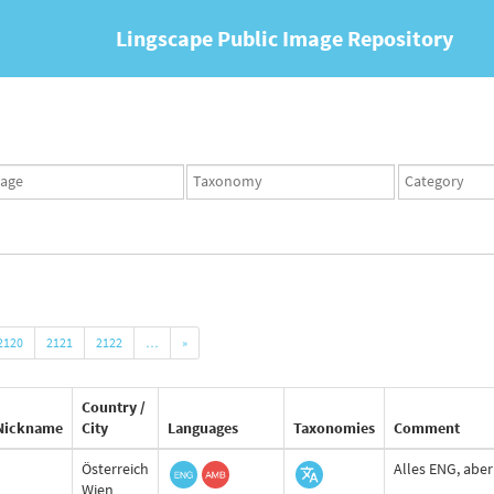
Lingscape Public Image Repository
ges
Taxonomy
Taxonomy
set
term
set
2120
2121
2122
…
»
Country /
Nickname
City
Languages
Taxonomies
Comment
Österreich
Alles ENG, abe
Wien