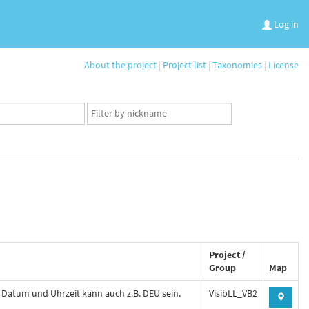
Log in
About the project
|
Project list
|
Taxonomies
|
License
App
user
set
Project /
Group
Map
r Datum und Uhrzeit kann auch z.B. DEU sein.
VisibLL_VB2