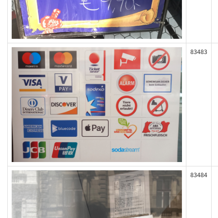
83483
83484