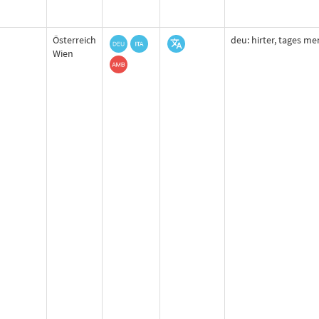
Österreich
deu: hirter, tages me
Wien