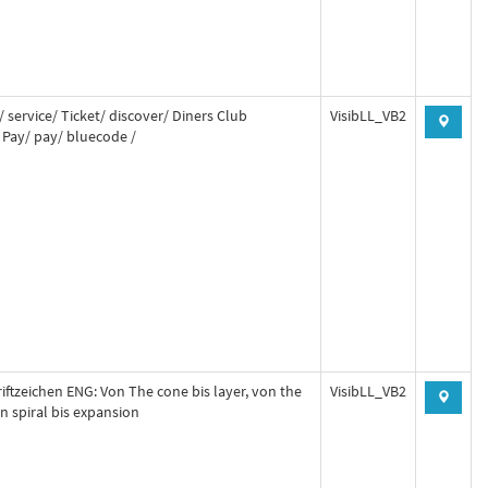
 service/ Ticket/ discover/ Diners Club
VisibLL_VB2
 Pay/ pay/ bluecode /
iftzeichen ENG: Von The cone bis layer, von the
VisibLL_VB2
on spiral bis expansion