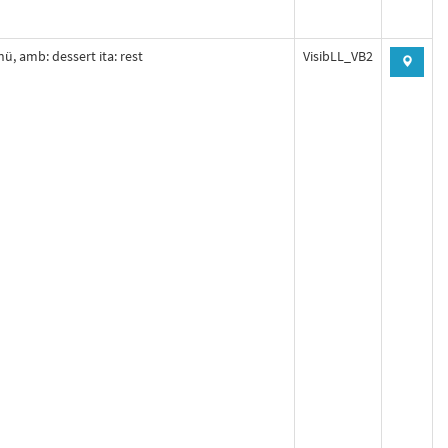
nü, amb: dessert ita: rest
VisibLL_VB2