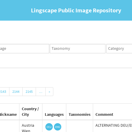
Lingscape Public Image Repository
ges
Taxonomy
Taxonomy
set
term
set
2143
2144
2145
…
»
Country /
Nickname
City
Languages
Taxonomies
Comment
Austria
ALTERNATING DEU/ENG
Wien