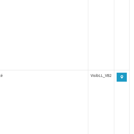
té
VisibLL_VB2