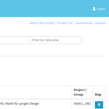
Log in
About the project
|
Project list
|
Taxonomies
|
License
App
user
set
Project /
Group
Map
: Markt für junges Design
VisibLL_VB2