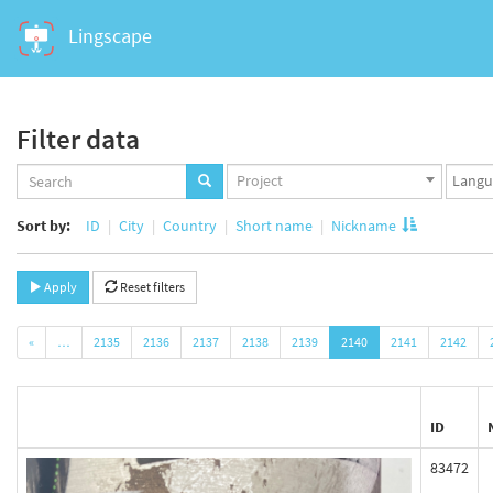
Lingscape
Filter data
Projects
Langua
Project
set
set
Sort by:
ID
City
Country
Short name
Nickname
Apply
Reset filters
«
…
2135
2136
2137
2138
2139
2140
2141
2142
ID
83472