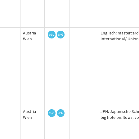
Austria
Englisch: mastercard/
Wien
International/ Union
Austria
JPN: Japanische Schr
Wien
big hole bis flows, v