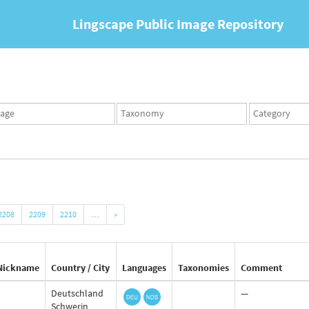
Lingscape Public Image Repository
ges
Taxonomy
Taxonomy
set
term
set
2208
2209
2210
…
»
Nickname
Country / City
Languages
Taxonomies
Comment
Deutschland
—
Schwerin