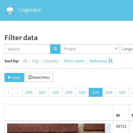
Lingscape
Filter data
Projects
Langua
Project
set
set
Sort by:
ID
City
Country
Short name
Nickname
Apply
Reset filters
«
…
2200
2201
2202
2203
2204
2205
2206
2207
ID
89712