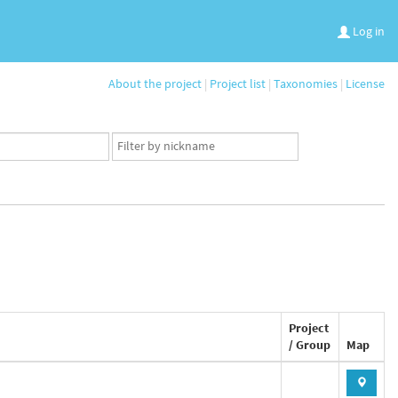
Log in
About the project
|
Project list
|
Taxonomies
|
License
App
user
set
Project
/ Group
Map