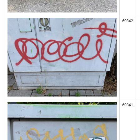
60342
60341