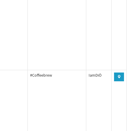
#Coffeebrew
IamDiÖ