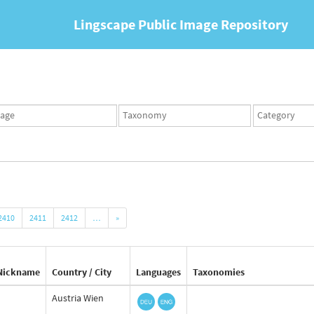
Lingscape Public Image Repository
ges
Taxonomy
Taxonomy
set
term
set
2410
2411
2412
…
»
Nickname
Country / City
Languages
Taxonomies
Austria Wien