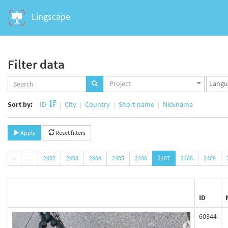
Lingscape
Filter data
Projects
Langua
Project
set
set
Sort by:
ID
City
Country
Short name
Nickname
Apply
Reset filters
«
…
2402
2403
2404
2405
2406
2407
2408
2409
ID
60344