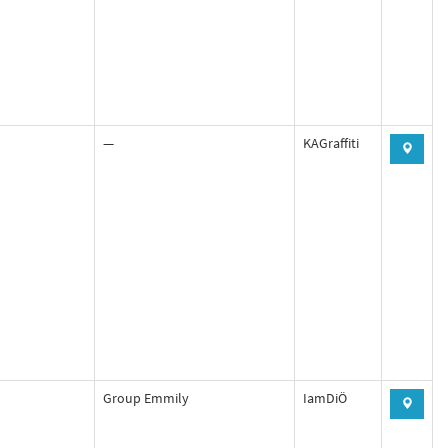
—
KAGraffiti
Group Emmily
IamDiÖ