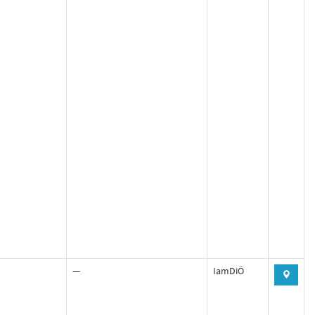
—
IamDiÖ