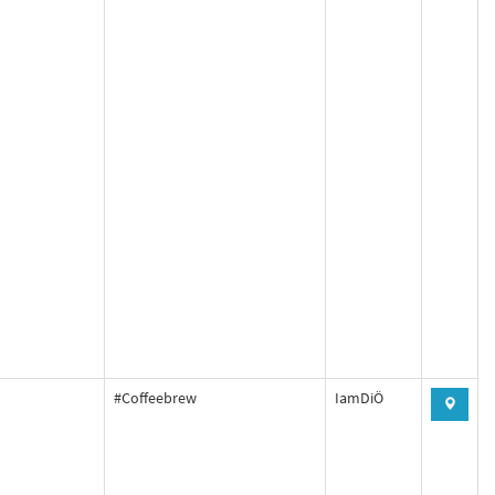
#Coffeebrew
IamDiÖ