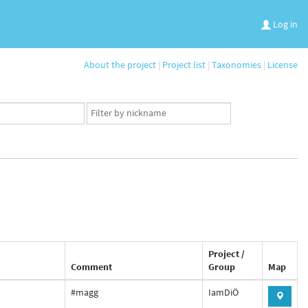
Log in
About the project
|
Project list
|
Taxonomies
|
License
App
user
set
Project /
Comment
Group
Map
#magg
IamDiÖ