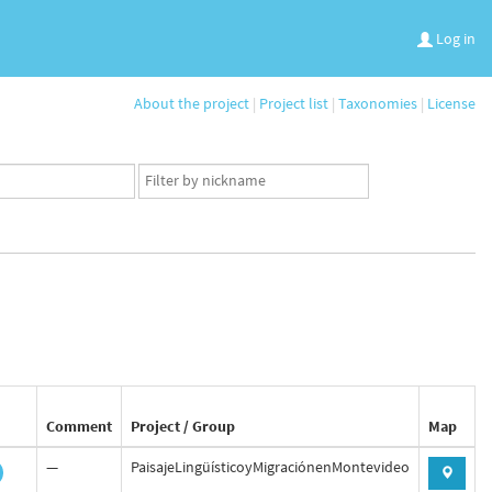
Log in
About the project
|
Project list
|
Taxonomies
|
License
App
user
set
Comment
Project / Group
Map
—
PaisajeLingüísticoyMigraciónenMontevideo