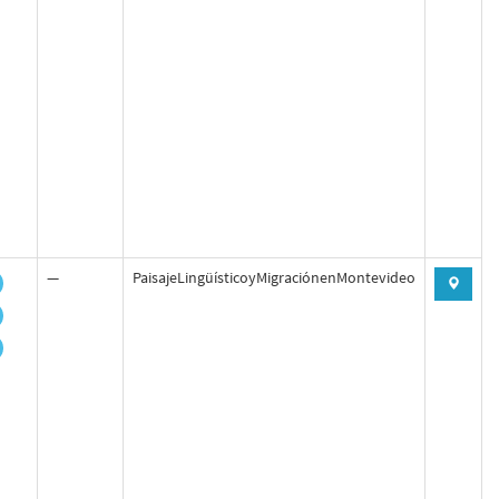
—
PaisajeLingüísticoyMigraciónenMontevideo