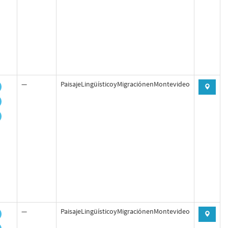
—
PaisajeLingüísticoyMigraciónenMontevideo
—
PaisajeLingüísticoyMigraciónenMontevideo