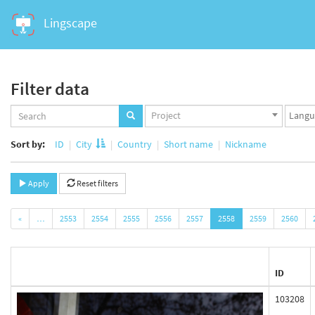
Lingscape
Filter data
Projects
Langua
Project
set
set
Sort by:
ID
City
Country
Short name
Nickname
Apply
Reset filters
«
…
2553
2554
2555
2556
2557
2558
2559
2560
ID
103208