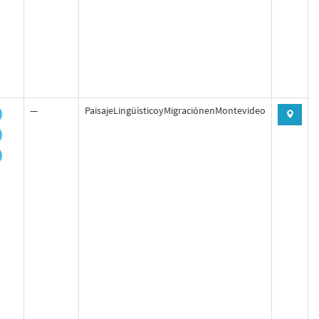
—
PaisajeLingüísticoyMigraciónenMontevideo