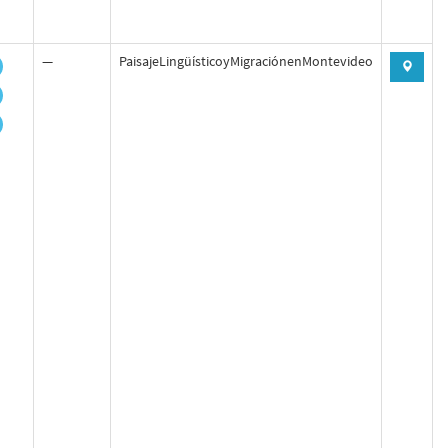
—
PaisajeLingüísticoyMigraciónenMontevideo