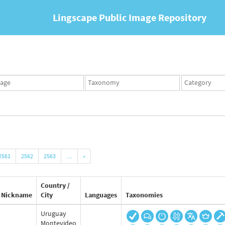
Lingscape Public Image Repository
ges
Taxonomy
Taxonomy
set
term
set
2561
2562
2563
…
»
Country /
Nickname
City
Languages
Taxonomies
Uruguay
Montevideo