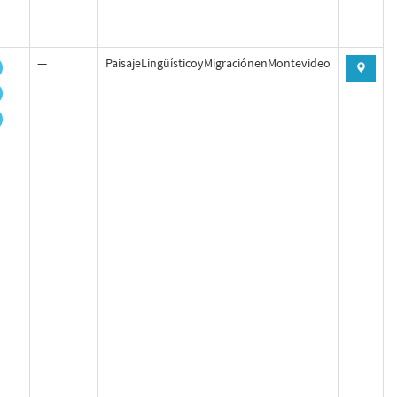
—
PaisajeLingüísticoyMigraciónenMontevideo