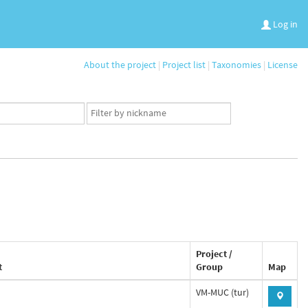
Log in
About the project
|
Project list
|
Taxonomies
|
License
App
user
set
Project /
t
Group
Map
VM-MUC (tur)