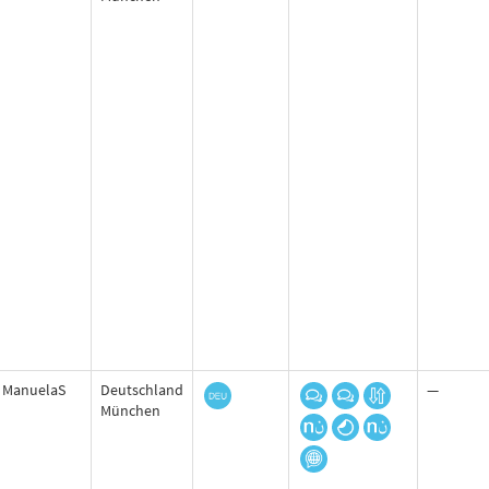
ManuelaS
Deutschland
—
München