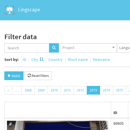
Lingscape
Filter data
Projects
Langua
Project
set
set
Sort by:
ID
City
Country
Short name
Nickname
Apply
Reset filters
«
…
2568
2569
2570
2571
2572
2573
2574
2575
ID
89605