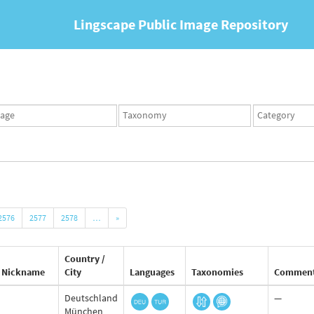
Lingscape Public Image Repository
ges
Taxonomy
Taxonomy
set
term
set
2576
2577
2578
…
»
Country /
Nickname
City
Languages
Taxonomies
Commen
Deutschland
—
München