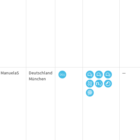
ManuelaS
Deutschland
—
München