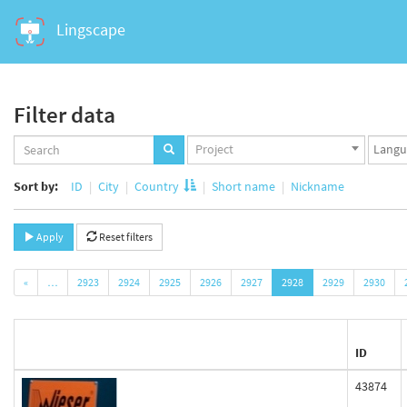
Lingscape
Filter data
Projects
Langua
Project
set
set
Sort by:
ID
City
Country
Short name
Nickname
Apply
Reset filters
«
…
2923
2924
2925
2926
2927
2928
2929
2930
ID
43874