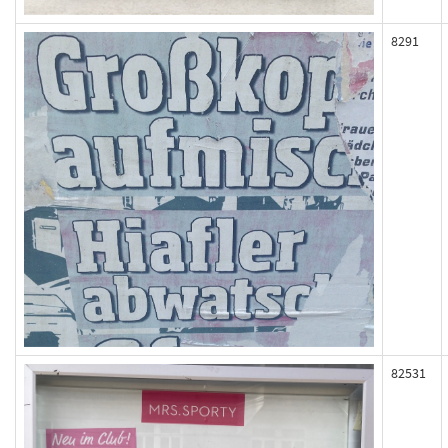
8291
82531