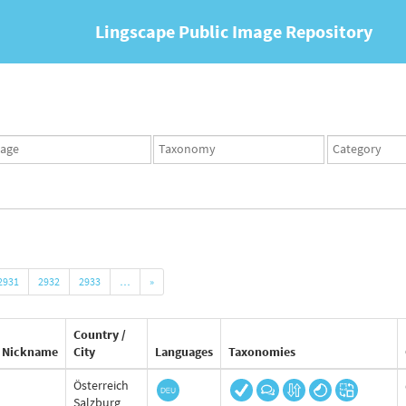
Lingscape Public Image Repository
ges
Taxonomy
Taxonomy
set
term
set
2931
2932
2933
…
»
Country /
Nickname
City
Languages
Taxonomies
Österreich
Salzburg