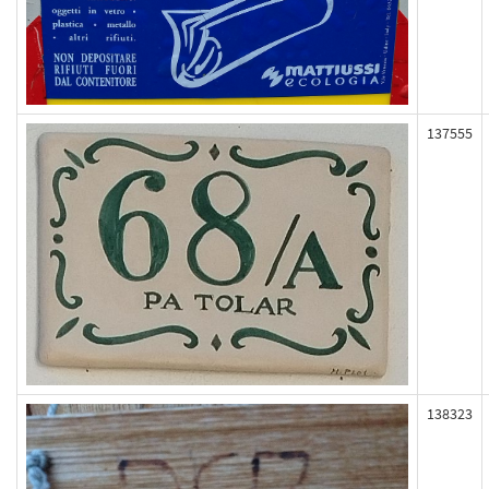
137555
138323