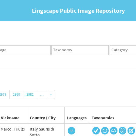
Lingscape Public Image Repository
ges
Taxonomy
Taxonomy
set
term
set
2979
2980
2981
…
»
Nickname
Country / City
Languages
Taxonomies
Marco_Triulzi
Italy Sauris di
Sotto