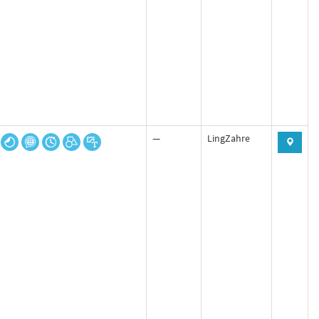
—
LingZahre