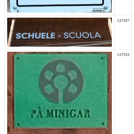
137297
137553