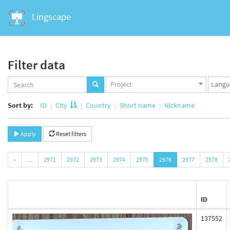
Lingscape
Filter data
Projects
Langua
Project
set
set
Sort by:
ID
City
Country
Short name
Nickname
Apply
Reset filters
«
…
2971
2972
2973
2974
2975
2976
2977
2978
ID
137552