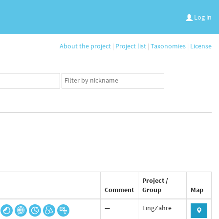
Log in
About the project
|
Project list
|
Taxonomies
|
License
App
user
set
Project /
Comment
Group
Map
—
LingZahre