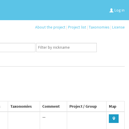
Log in
About the project
|
Project list
|
Taxonomies
|
License
App
user
set
s
Taxonomies
Comment
Project / Group
Map
—