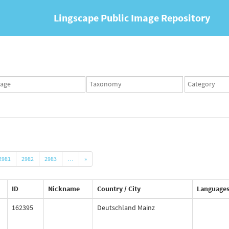
Lingscape Public Image Repository
ges
Taxonomy
Taxonomy
set
term
set
2981
2982
2983
…
»
ID
Nickname
Country / City
Language
162395
Deutschland Mainz