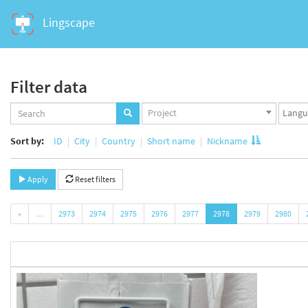
Lingscape
Filter data
Projects
Langua
Project
set
set
Sort by:
ID
City
Country
Short name
Nickname
Apply
Reset filters
«
…
2973
2974
2975
2976
2977
2978
2979
2980