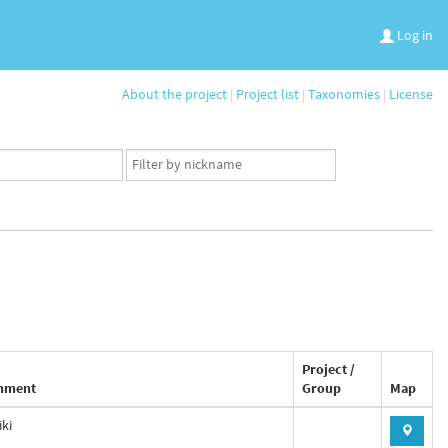
Log in
About the project
|
Project list
|
Taxonomies
|
License
App
user
set
Project /
mment
Group
Map
iki