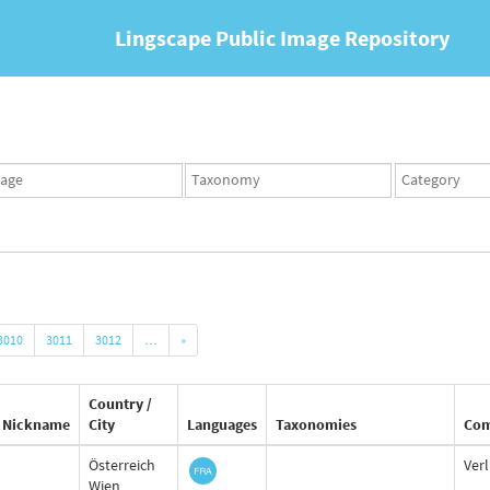
Lingscape Public Image Repository
ges
Taxonomy
Taxonomy
set
term
set
3010
3011
3012
…
»
Country /
Nickname
City
Languages
Taxonomies
Co
Österreich
Verl
Wien