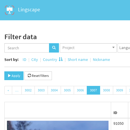
Lingscape
Filter data
Projects
Langua
Project
set
set
Sort by:
ID
City
Country
Short name
Nickname
Apply
Reset filters
«
…
3002
3003
3004
3005
3006
3007
3008
3009
ID
91050