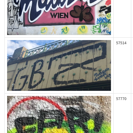
57514
57770