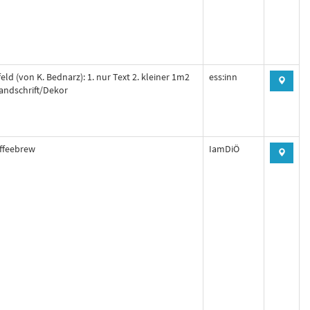
eld (von K. Bednarz): 1. nur Text 2. kleiner 1m2
ess:inn
Handschrift/Dekor
ffeebrew
IamDiÖ