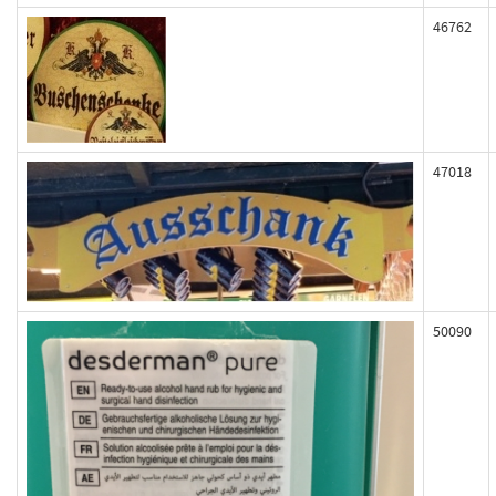
46762
47018
50090