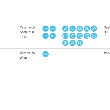
Österreich
Seef
Seefeld in
3. 
Tirol
Österreich
#Co
Wien