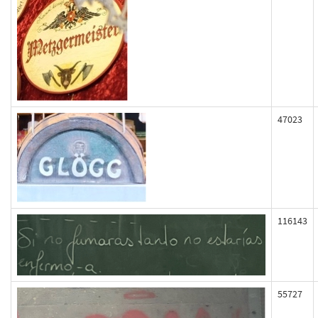
47023
116143
55727