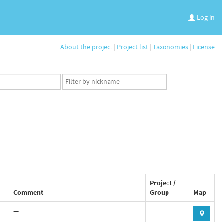
Log in
About the project
|
Project list
|
Taxonomies
|
License
App
user
set
Project /
Comment
Group
Map
—