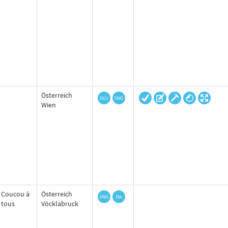
Österreich
Wien
Coucou à
Österreich
tous
Vöcklabruck