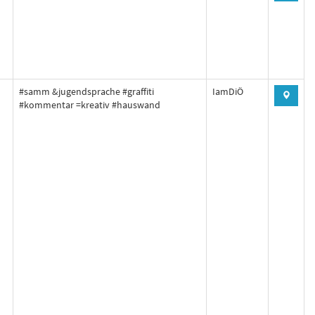
#samm &jugendsprache #graffiti
IamDiÖ
#kommentar =kreativ #hauswand