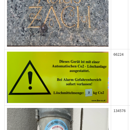
66224
134576