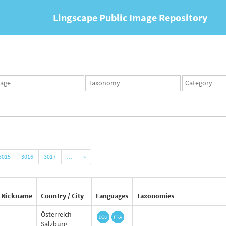
Lingscape Public Image Repository
ges
Taxonomy
Taxonomy
set
term
set
3015
3016
3017
…
»
Nickname
Country / City
Languages
Taxonomies
Österreich
Salzburg