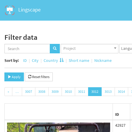
Lingscape
Filter data
Projects
Langua
Project
set
set
Sort by:
ID
City
Country
Short name
Nickname
Apply
Reset filters
«
…
3007
3008
3009
3010
3011
3012
3013
3014
ID
42927