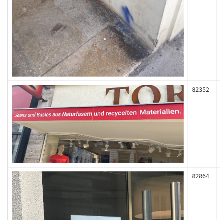
82352
82864