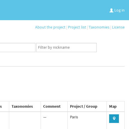
Log in
About the project
|
Project list
|
Taxonomies
|
License
App
user
set
s
Taxonomies
Comment
Project / Group
Map
—
Paris