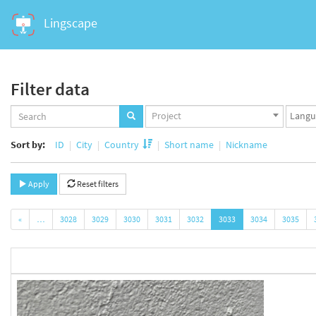
Lingscape
Filter data
Projects
Langua
Project
set
set
Sort by:
ID
City
Country
Short name
Nickname
Apply
Reset filters
«
…
3028
3029
3030
3031
3032
3033
3034
3035