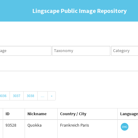
Lingscape Public Image Repository
ges
Taxonomy
Taxonomy
set
term
set
3036
3037
3038
…
»
ID
Nickname
Country / City
Language
93528
Quokka
Frankreich Paris