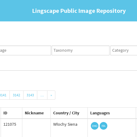
Lingscape Public Image Repository
ges
Taxonomy
Taxonomy
set
term
set
3141
3142
3143
…
»
ID
Nickname
Country / City
Languages
121075
Włochy Siena