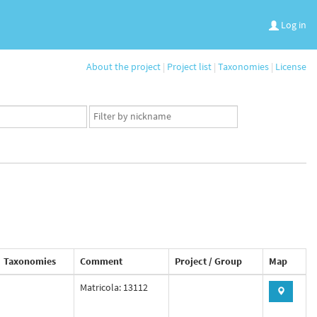
Log in
About the project
|
Project list
|
Taxonomies
|
License
App
user
set
Taxonomies
Comment
Project / Group
Map
Matricola: 13112