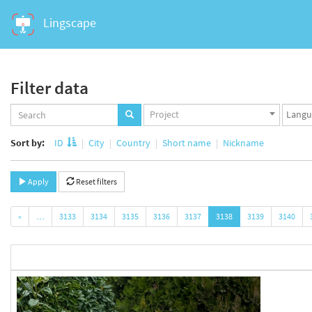
Lingscape
Filter data
Projects
Langua
Project
set
set
Sort by:
ID
City
Country
Short name
Nickname
Apply
Reset filters
«
…
3133
3134
3135
3136
3137
3138
3139
3140