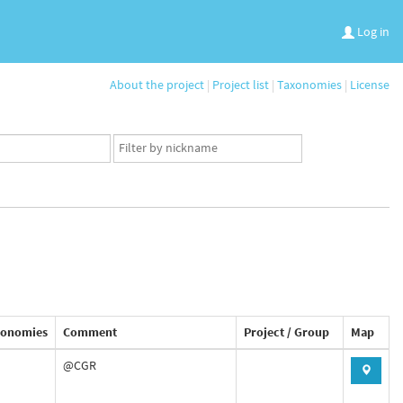
Log in
About the project
|
Project list
|
Taxonomies
|
License
App
user
set
xonomies
Comment
Project / Group
Map
@CGR