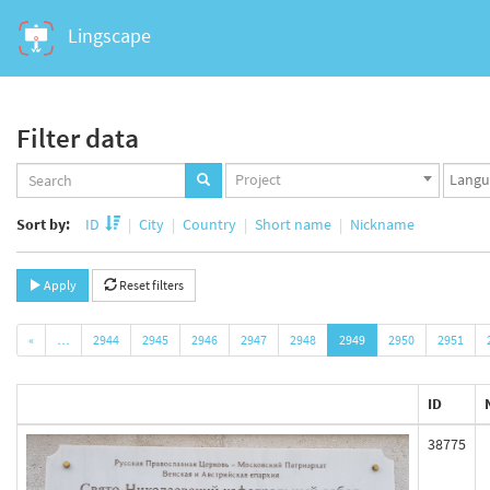
Lingscape
Filter data
Projects
Langua
Project
set
set
Sort by:
ID
City
Country
Short name
Nickname
Apply
Reset filters
«
…
2944
2945
2946
2947
2948
2949
2950
2951
ID
38775