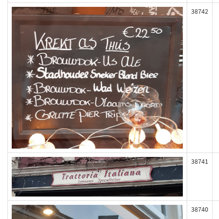
38742
38741
38740