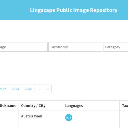
Lingscape Public Image Repository
ges
Taxonomy
Taxonomy
set
term
set
2952
2953
2954
…
»
Nickname
Country / City
Languages
Ta
Austria Wien