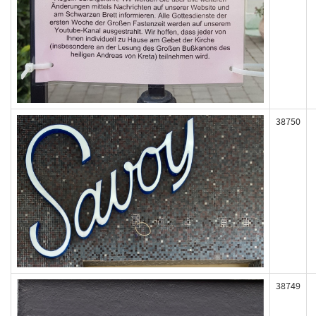
38750
38749