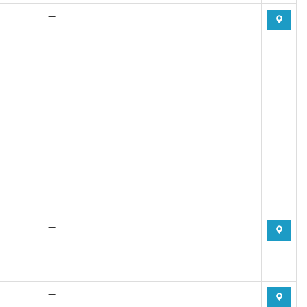
—
—
—