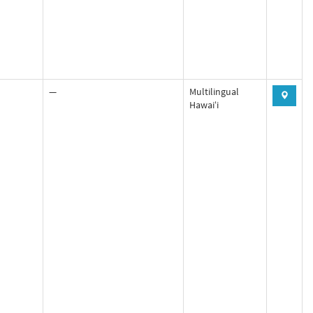
—
Multilingual
Hawaiʻi